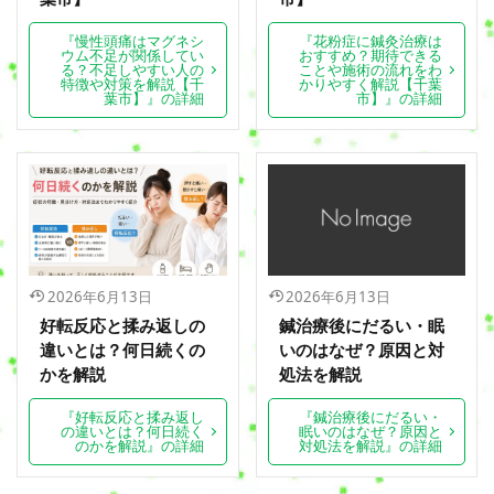
『慢性頭痛はマグネシ
『花粉症に鍼灸治療は
ウム不足が関係してい
おすすめ？期待できる
る？不足しやすい人の
ことや施術の流れをわ
特徴や対策を解説【千
かりやすく解説【千葉
葉市】』の詳細
市】』の詳細
2026年6月13日
2026年6月13日
好転反応と揉み返しの
鍼治療後にだるい・眠
違いとは？何日続くの
いのはなぜ？原因と対
かを解説
処法を解説
『好転反応と揉み返し
『鍼治療後にだるい・
の違いとは？何日続く
眠いのはなぜ？原因と
のかを解説』の詳細
対処法を解説』の詳細