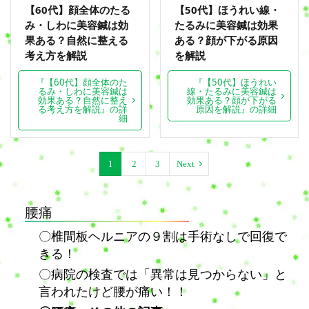
【60代】顔全体のたる
【50代】ほうれい線・
み・しわに美容鍼は効
たるみに美容鍼は効果
果ある？自然に整える
ある？顔が下がる原因
考え方を解説
を解説
『【60代】顔全体のた
『【50代】ほうれい
るみ・しわに美容鍼は
線・たるみに美容鍼は
効果ある？自然に整え
効果ある？顔が下がる
る考え方を解説』の詳
原因を解説』の詳細
細
1
2
3
Next
腰痛
〇椎間板ヘルニアの９割は手術なしで回復で
きる！
〇病院の検査では「異常は見つからない」と
言われたけど腰が痛い！！