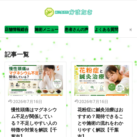
店舗情報総合
施術メニュー
患者さんの声
よくある質問
記事一覧
2026年7月16日
2026年7月16日
慢性頭痛はマグネシウ
花粉症に鍼灸治療はお
ム不足が関係してい
すすめ？期待できるこ
る？不足しやすい人の
とや施術の流れをわか
特徴や対策を解説【千
りやすく解説【千葉
葉市】
市】