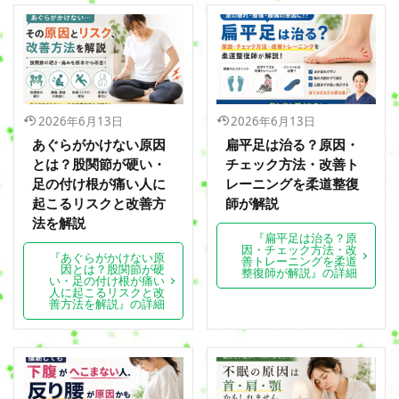
2026年6月13日
2026年6月13日
あぐらがかけない原因
扁平足は治る？原因・
とは？股関節が硬い・
チェック方法・改善ト
足の付け根が痛い人に
レーニングを柔道整復
起こるリスクと改善方
師が解説
法を解説
『扁平足は治る？原
因・チェック方法・改
『あぐらがかけない原
善トレーニングを柔道
因とは？股関節が硬
整復師が解説』の詳細
い・足の付け根が痛い
人に起こるリスクと改
善方法を解説』の詳細