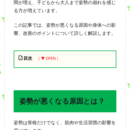
間が増え、子どもから大人まで姿勢の崩れを感じ
る方が増えています。
この記事では、姿勢が悪くなる原因や身体への影
響、改善のポイントについて詳しく解説します。
目次
1
姿
勢
が
悪
姿勢が悪くなる原因とは？
く
な
る
原
姿勢は骨格だけでなく、筋肉や生活習慣の影響を
因
と