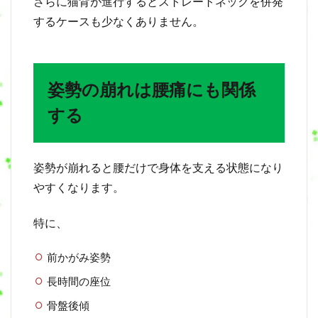
さらに猫背が進行するとストレートネックを併発
7
姿
するケースも少なくありません。
勢
改
善
で
大
姿勢の崩れは腰痛にも関係
切
する
な
こ
と
8
姿勢が崩れると腰だけで身体を支える状態になり
鍼
やすくなります。
灸
整
骨
特に、
院
か
前かがみ姿勢
ま
た
長時間の座位
き
の
骨盤後傾
姿