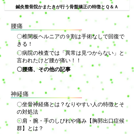
鍼灸整骨院かまたきが行う骨盤矯正の特徴とＱ＆Ａ
腰痛
〇椎間板ヘルニアの９割は手術なしで回復で
きる！
〇病院の検査では「異常は見つからない」と
言われたけど腰が痛い！！
〇腰痛、その他の記事
神経痛
〇坐骨神経痛とは？なりやすい人の特徴とそ
の対処法
〇肩・腕・手のしびれや痛み【胸郭出口症候
群】とは？