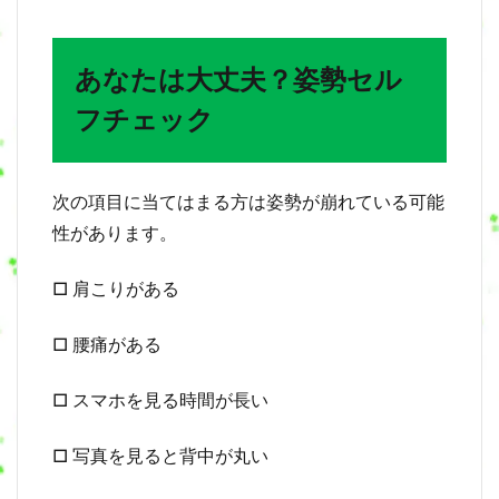
猫
背
に
な
あなたは大丈夫？姿勢セル
る
と
フチェック
身
体
へ
ど
次の項目に当てはまる方は姿勢が崩れている可能
ん
性があります。
な
負
担
□ 肩こりがある
が
か
か
□ 腰痛がある
る
？
□ スマホを見る時間が長い
4
姿
□ 写真を見ると背中が丸い
勢
の