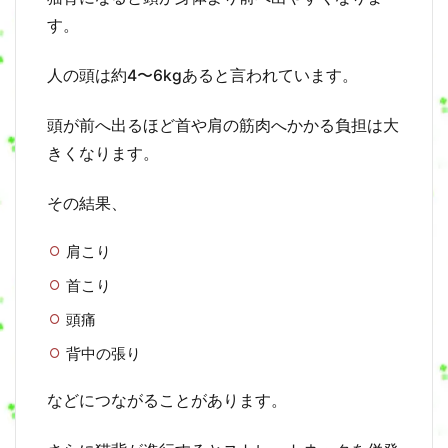
お
腹
す。
に
も
人の頭は約4〜6kgあると言われています。
関
係
す
頭が前へ出るほど首や肩の筋肉へかかる負担は大
る
きくなります。
6
姿
その結果、
勢
が
悪
肩こり
い
首こり
と
呼
頭痛
吸
も
背中の張り
浅
く
な
などにつながることがあります。
る