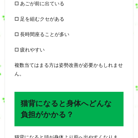
□ あごが前に出ている
崩
れ
は
□ 足を組むクセがある
腰
痛
に
□ 長時間座ることが多い
も
関
□ 疲れやすい
係
す
る
複数当てはまる方は姿勢改善が必要かもしれませ
5
ん。
姿
勢
の
崩
猫背になると身体へどんな
れ
は
負担がかかる？
ぽ
っ
こ
り
猫背になると頭が身体より前へ出やすくなりま