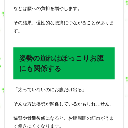
勢
などは腰への負担を増やします。
改
善
その結果、慢性的な腰痛につながることがありま
9
す。
よ
く
あ
る
質
姿勢の崩れはぽっこりお腹
問
にも関係する
10
姿
勢
の
「太っていないのにお腹だけ出る」
崩
れ
で
そんな方は姿勢が関係しているかもしれません。
お
悩
み
猫背や骨盤後傾になると、お腹周囲の筋肉がうま
の
く働きにくくなります。