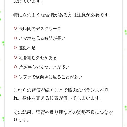
受けています。
は
？
特に次のような習慣がある方は注意が必要です。
2
あ
長時間のデスクワーク
な
た
スマホを見る時間が長い
は
運動不足
大
丈
足を組むクセがある
夫
？
片足重心で立つことが多い
姿
勢
ソファで横向きに座ることが多い
セ
ル
これらの習慣が続くことで筋肉のバランスが崩
フ
チ
れ、身体を支える位置が偏ってしまいます。
ェ
ッ
その結果、猫背や反り腰などの姿勢不良につなが
ク
ります。
3