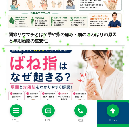
関節リウマチとは？手や指の痛み・朝のこわばりの原因
と早期治療の重要性
メニュー
LINE
電話
TOPへ
ばね指はなぜ起きる？指の引っかかりや痛みの原因と対
処法を解説