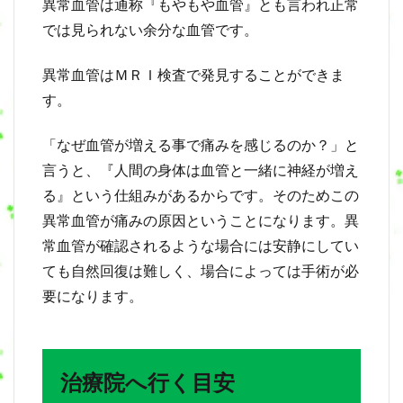
異常血管は通称『もやもや血管』とも言われ正常
12
では見られない余分な血管です。
よ
く
あ
異常血管はＭＲＩ検査で発見することができま
る
す。
質
問
「なぜ血管が増える事で痛みを感じるのか？」と
13
言うと、『人間の身体は血管と一緒に神経が増え
ま
と
る』という仕組みがあるからです。そのためこの
め
異常血管が痛みの原因ということになります。異
常血管が確認されるような場合には安静にしてい
ても自然回復は難しく、場合によっては手術が必
要になります。
治療院へ行く目安