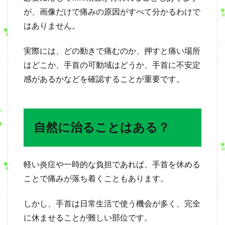
が、画像だけで痛みの原因がすべて分かるわけで
10
自
はありません。
分
で
実際には、どの動きで痛むのか、押すと痛い場所
な
ん
はどこか、手首の可動域はどうか、手首に不安定
と
感があるかなどを確認することが重要です。
か
で
き
な
い
自然に治ることはある？
？
【
セ
ル
軽い炎症や一時的な負担であれば、手首を休める
フ
ケ
ことで痛みが落ち着くこともあります。
ア
】
しかし、手首は日常生活で使う機会が多く、完全
に
つ
に休ませることが難しい部位です。
い