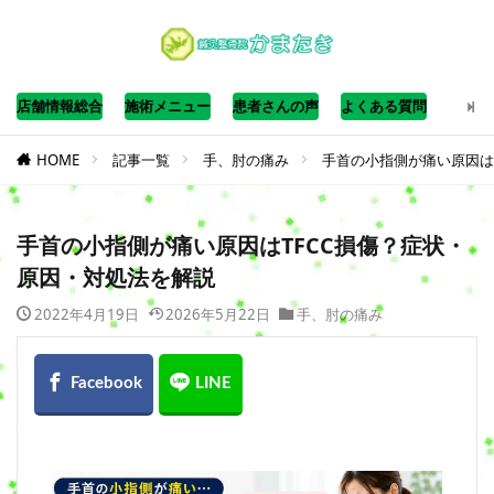
店舗情報総合
施術メニュー
患者さんの声
よくある質問
HOME
記事一覧
手、肘の痛み
手首の小指側が痛い原因は
手首の小指側が痛い原因はTFCC損傷？症状・
原因・対処法を解説
2022年4月19日
2026年5月22日
手、肘の痛み