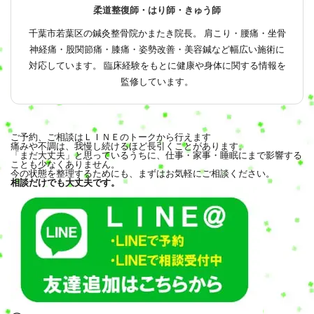
柔道整復師・はり師・きゅう師
千葉市若葉区の鍼灸整骨院かまたき院長。 肩こり・腰痛・坐骨
神経痛・股関節痛・膝痛・姿勢改善・美容鍼など幅広い施術に
対応しています。 臨床経験をもとに健康や身体に関する情報を
監修しています。
ご予約、ご相談はＬＩＮＥのトークから行えます
痛みや不調は、我慢し続けるほど長引くことがあります。
「まだ大丈夫」と思っているうちに、仕事・家事・睡眠にまで影響する
ことも少なくありません。
今の状態を整理するためにも、まずはお気軽にご相談ください。
相談だけでも大丈夫です。