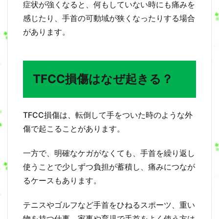
違
症状が強くなると、何もしていない時にも痛みを
い
感じたり、手首の可動域が狭くなったりする場合
5
があります。
検
査
で
は
TFCC損傷はなぜ起きる？
何
を
見
る
の
TFCC損傷は、転倒して手をついた時のような外
？
傷で起こることがあります。
6
自
一方で、明確なケガがなくても、手首を繰り返し
然
使うことで少しずつ負担が蓄積し、痛みにつなが
に
治
るケースもあります。
る
こ
テニスやゴルフなど手首をひねるスポーツ、重い
と
は
物を持つ仕事、家事や育児で手首をよく使う方は