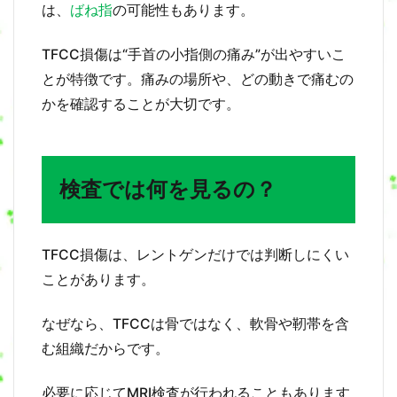
管
は、
ばね指
の可能性もあります。
と
は
TFCC損傷は“手首の小指側の痛み”が出やすいこ
8
とが特徴です。痛みの場所や、どの動きで痛むの
治
療
かを確認することが大切です。
院
へ
行
く
検査では何を見るの？
目
安
9
ど
TFCC損傷は、レントゲンだけでは判断しにくい
の
ことがあります。
く
ら
い
なぜなら、TFCCは骨ではなく、軟骨や靭帯を含
で
む組織だからです。
治
る
？
必要に応じてMRI検査が行われることもあります