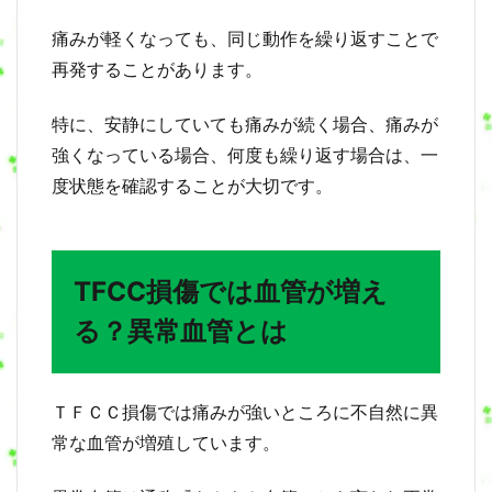
て
痛みが軽くなっても、同じ動作を繰り返すことで
11
再発することがあります。
当
院
に
特に、安静にしていても痛みが続く場合、痛みが
お
強くなっている場合、何度も繰り返す場合は、一
け
る
度状態を確認することが大切です。
Ｔ
Ｆ
Ｃ
Ｃ
TFCC損傷では血管が増え
損
傷
る？異常血管とは
の
治
し
方
ＴＦＣＣ損傷では痛みが強いところに不自然に異
に
つ
常な血管が増殖しています。
い
て