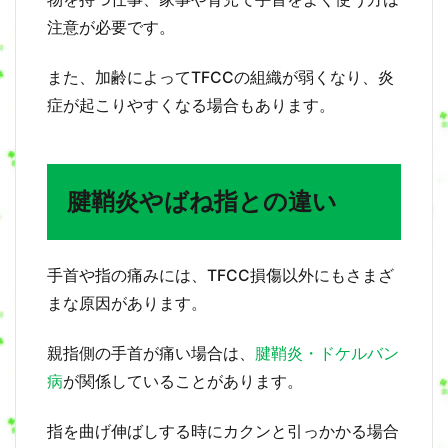
あ
注意が必要です。
る
？
また、加齢によってTFCCの組織が弱くなり、炎
7
症が起こりやすくなる場合もあります。
T
F
C
C
損
腱鞘炎やばね指との違い
傷
で
は
血
手首や指の痛みには、TFCC損傷以外にもさまざ
管
が
まな原因があります。
増
え
親指側の手首が痛い場合は、
腱鞘炎・ドケルバン
る
？
病
が関係していることがあります。
異
常
血
指を曲げ伸ばしする時にカクンと引っかかる場合