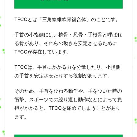
傷
と
は
TFCCとは「三角線維軟骨複合体」のことです。
？
2
手首の小指側には、橈骨・尺骨・手根骨と呼ばれ
T
る骨があり、それらの動きを安定させるために
F
C
TFCCが存在しています。
C
損
傷
TFCCは、手首にかかる力を分散したり、小指側
で
の手首を安定させたりする役割があります。
起
こ
り
そのため、手首をひねる動作や、手をついた時の
や
衝撃、スポーツでの繰り返し動作などによって負
す
い
担がかかると、TFCCを痛めてしまうことがあり
症
ます。
状
3
T