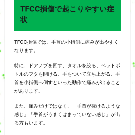
F
TFCC損傷で起こりやすい症
C
C
状
損
傷
は
な
TFCC損傷では、手首の小指側に痛みが出やすく
ぜ
なります。
起
き
る
特に、ドアノブを回す、タオルを絞る、ペットボ
？
トルのフタを開ける、手をついて立ち上がる、手
4
首を小指側へ倒すといった動作で痛みが出ること
腱
があります。
鞘
炎
や
また、痛みだけではなく、「手首が抜けるような
ば
ね
感じ」「手首がうまくはまっていない感じ」が出
指
る方もいます。
と
の